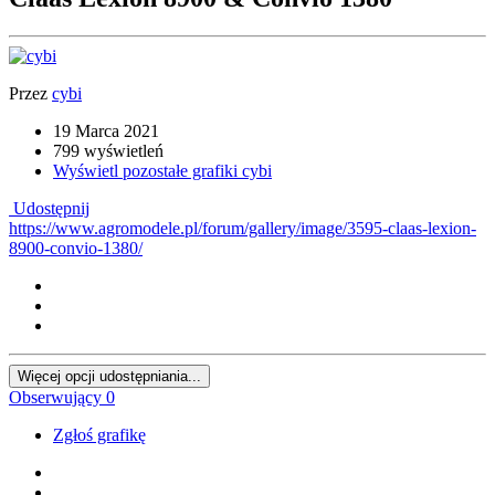
Przez
cybi
19 Marca 2021
799 wyświetleń
Wyświetl pozostałe grafiki cybi
Udostępnij
https://www.agromodele.pl/forum/gallery/image/3595-claas-lexion-
8900-convio-1380/
Więcej opcji udostępniania...
Obserwujący
0
Zgłoś grafikę