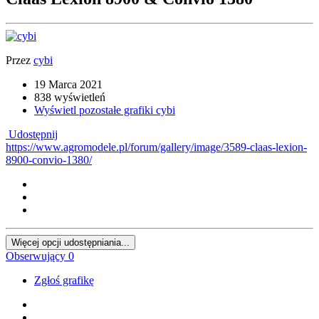
Przez
cybi
19 Marca 2021
838 wyświetleń
Wyświetl pozostałe grafiki cybi
Udostępnij
https://www.agromodele.pl/forum/gallery/image/3589-claas-lexion-
8900-convio-1380/
Więcej opcji udostępniania...
Obserwujący
0
Zgłoś grafikę