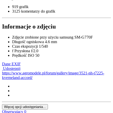
919 grafik
3125 komentarzy do grafik
Informacje o zdjęciu
Zdjęcie zrobione przy użyciu
samsung SM-G770F
Długość ogniskowa
4.6 mm
Czas ekspozycji
1/540
f
Przysłona
f/2.0
Prędkość ISO
50
Dane EXIF
Udostępnij
https://www.agromodele.pl/forum/gallery/image/3521-nh-t7225-
kverneland-accord/
Więcej opcji udostępniania...
Obserwujący
0