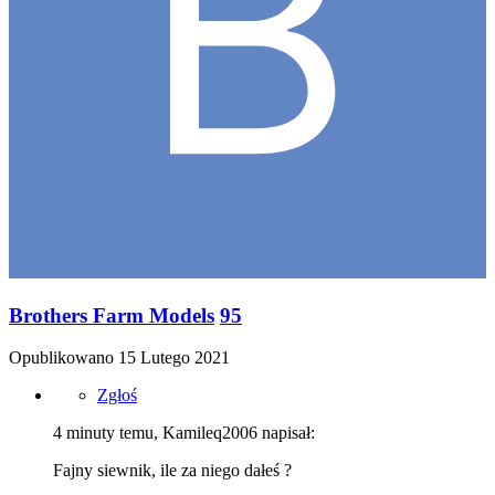
Brothers Farm Models
95
Opublikowano
15 Lutego 2021
Zgłoś
4 minuty temu, Kamileq2006 napisał:
Fajny siewnik, ile za niego dałeś ?