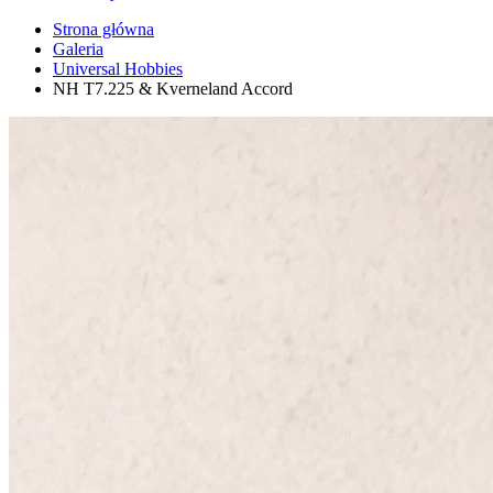
Strona główna
Galeria
Universal Hobbies
NH T7.225 & Kverneland Accord