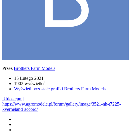
Przez
Brothers Farm Models
15 Lutego 2021
1902 wyświetleń
Wyświetl pozostałe grafiki Brothers Farm Models
Udostępnij
https://www.agromodele.pl/forum/gallery/image/3521-nh-t7225-
kverneland-accord/