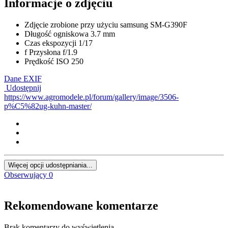
Informacje o zdjęciu
Zdjęcie zrobione przy użyciu
samsung SM-G390F
Długość ogniskowa
3.7 mm
Czas ekspozycji
1/17
f
Przysłona
f/1.9
Prędkość ISO
250
Dane EXIF
Udostępnij
https://www.agromodele.pl/forum/gallery/image/3506-
p%C5%82ug-kuhn-master/
Więcej opcji udostępniania...
Obserwujący
0
Rekomendowane komentarze
Brak komentarzy do wyświetlenia