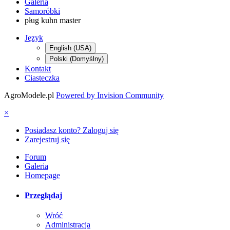
Galeria
Samoróbki
pług kuhn master
Język
English (USA)
Polski (Domyślny)
Kontakt
Ciasteczka
AgroModele.pl
Powered by Invision Community
×
Posiadasz konto? Zaloguj się
Zarejestruj się
Forum
Galeria
Homepage
Przeglądaj
Wróć
Administracja