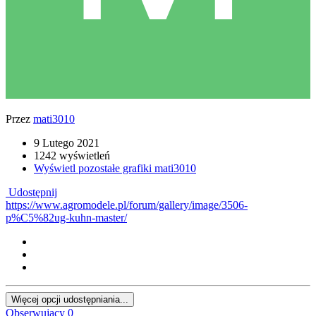
Przez
mati3010
9 Lutego 2021
1242 wyświetleń
Wyświetl pozostałe grafiki mati3010
Udostępnij
https://www.agromodele.pl/forum/gallery/image/3506-
p%C5%82ug-kuhn-master/
Więcej opcji udostępniania...
Obserwujący
0