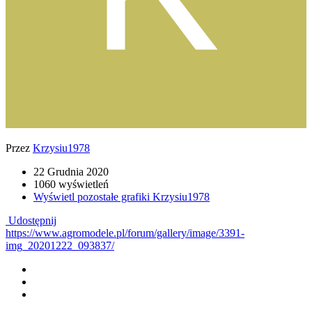
Przez
Krzysiu1978
22 Grudnia 2020
1060 wyświetleń
Wyświetl pozostałe grafiki Krzysiu1978
Udostępnij
https://www.agromodele.pl/forum/gallery/image/3391-
img_20201222_093837/