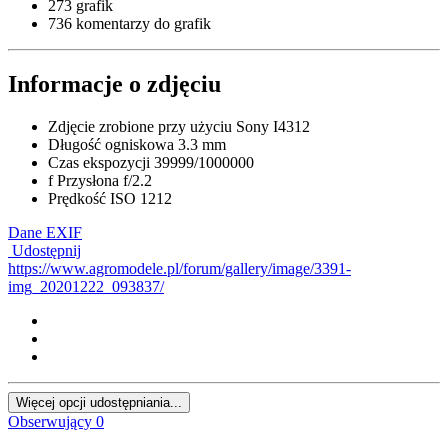
273 grafik
736 komentarzy do grafik
Informacje o zdjęciu
Zdjęcie zrobione przy użyciu
Sony I4312
Długość ogniskowa
3.3 mm
Czas ekspozycji
39999/1000000
f
Przysłona
f/2.2
Prędkość ISO
1212
Dane EXIF
Udostępnij
https://www.agromodele.pl/forum/gallery/image/3391-
img_20201222_093837/
Więcej opcji udostępniania...
Obserwujący
0