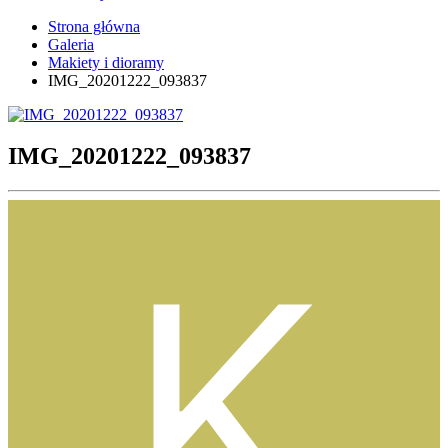
Strona główna
Galeria
Makiety i dioramy
IMG_20201222_093837
IMG_20201222_093837