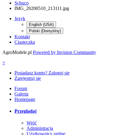
Schuco
IMG_20200510_213111.jpg
Język
English (USA)
Polski (Domyślny)
Kontakt
Ciasteczka
AgroModele.pl
Powered by Invision Community
×
Posiadasz konto? Zaloguj się
Zarejestruj się
Forum
Galeria
Homepage
Przeglądaj
Wróć
Administracja
Użytkownicy online