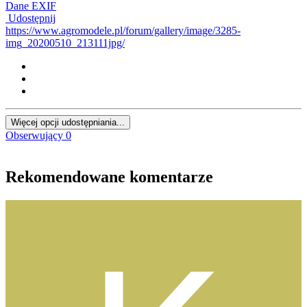
Dane EXIF
Udostępnij
https://www.agromodele.pl/forum/gallery/image/3285-
img_20200510_213111jpg/
Więcej opcji udostępniania...
Obserwujący
0
Rekomendowane komentarze