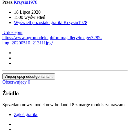
Przez
Krzysiu1978
18 Lipca 2020
1500 wyświetleń
Wyświetl pozostałe grafiki Krzysiu1978
Udostępnij
https://www.agromodele.pl/forum/gallery/image/3285-
img_20200510_213111jpg/
Więcej opcji udostępniania...
Obserwujący
0
Źródło
Sprzedam nowy model new holland t 8 z marge models zapraszam
Zgłoś grafikę