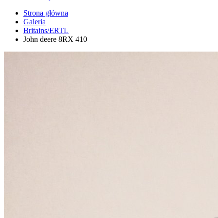
Strona główna
Galeria
Britains/ERTL
John deere 8RX 410