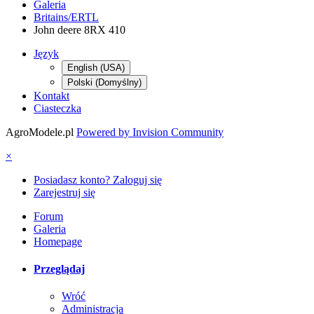
Galeria
Britains/ERTL
John deere 8RX 410
Język
English (USA)
Polski (Domyślny)
Kontakt
Ciasteczka
AgroModele.pl
Powered by Invision Community
×
Posiadasz konto? Zaloguj się
Zarejestruj się
Forum
Galeria
Homepage
Przeglądaj
Wróć
Administracja