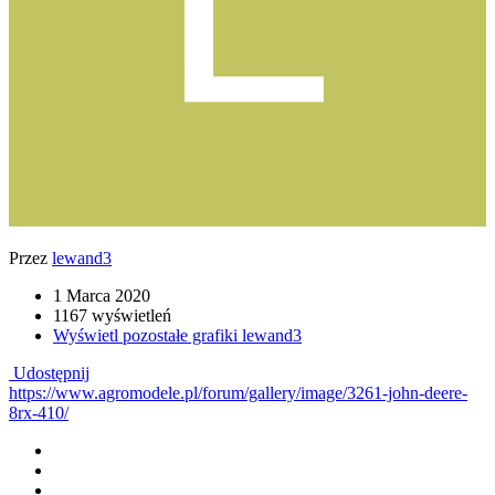
Przez
lewand3
1 Marca 2020
1167 wyświetleń
Wyświetl pozostałe grafiki lewand3
Udostępnij
https://www.agromodele.pl/forum/gallery/image/3261-john-deere-
8rx-410/