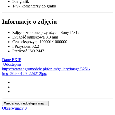
502 grafik
1497 komentarzy do grafik
Informacje o zdjęciu
Zdjęcie zrobione przy użyciu
Sony I4312
Długość ogniskowa
3.3 mm
Czas ekspozycji
100001/1000000
f
Przysłona
f/2.2
Prędkość ISO
2447
Dane EXIF
Udostępnij
https://www.agromodele.pl/forum/gallery/image/3251-
img_20200129_224212jpg/
Więcej opcji udostępniania...
Obserwujący
0