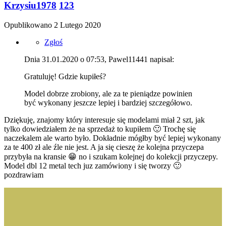
Krzysiu1978
123
Opublikowano
2 Lutego 2020
Zgłoś
Dnia 31.01.2020 o 07:53, Pawel11441 napisał:
Gratuluję! Gdzie kupiłeś?
Model dobrze zrobiony, ale za te pieniądze powinien
być wykonany jeszcze lepiej i bardziej szczegółowo.
Dziękuję, znajomy który interesuje się modelami miał 2 szt, jak
tylko dowiedziałem że na sprzedaż to kupiłem
🙂
Trochę się
naczekalem ale warto było. Dokładnie mógłby być lepiej wykonany
za te 400 zł ale źle nie jest. A ja się cieszę że kolejna przyczepa
przybyła na kransie
😁
no i szukam kolejnej do kolekcji przyczepy.
Model dbl 12 metal tech juz zamówiony i się tworzy
🙂
pozdrawiam