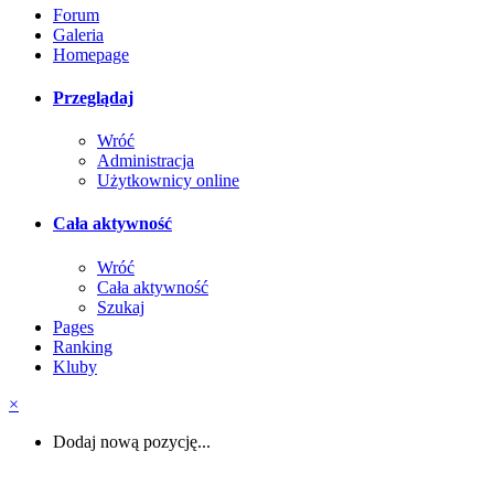
Forum
Galeria
Homepage
Przeglądaj
Wróć
Administracja
Użytkownicy online
Cała aktywność
Wróć
Cała aktywność
Szukaj
Pages
Ranking
Kluby
×
Dodaj nową pozycję...