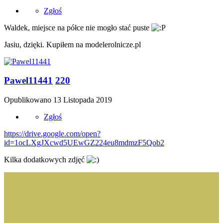
Zgłoś
Waldek, miejsce na półce nie mogło stać puste
Jasiu, dzięki. Kupiłem na modelerolnicze.pl
Pawel11441
220
Opublikowano
13 Listopada 2019
Zgłoś
https://drive.google.com/open?
id=1ocLXgJXcwd5UEwGZ224eu8mdmzF5Qob2
Kilka dodatkowych zdjęć