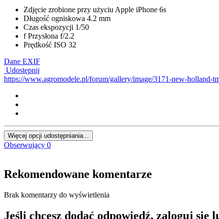
Zdjęcie zrobione przy użyciu
Apple iPhone 6s
Długość ogniskowa
4.2 mm
Czas ekspozycji
1/50
f
Przysłona
f/2.2
Prędkość ISO
32
Dane EXIF
Udostępnij
https://www.agromodele.pl/forum/gallery/image/3171-new-holland-tm
Więcej opcji udostępniania...
Obserwujący
0
Rekomendowane komentarze
Brak komentarzy do wyświetlenia
Jeśli chcesz dodać odpowiedź, zaloguj się 