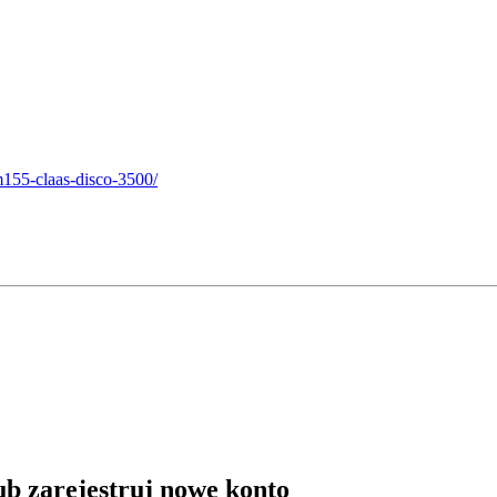
155-claas-disco-3500/
lub zarejestruj nowe konto