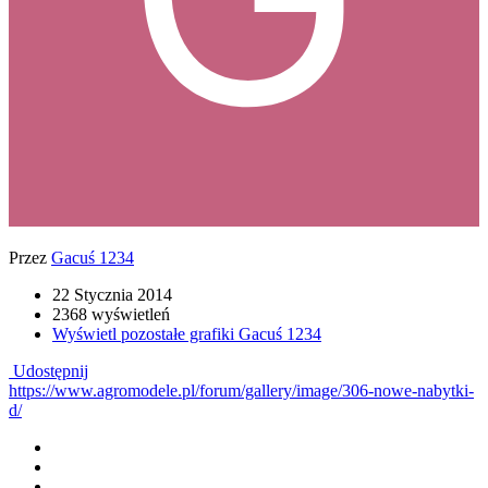
Przez
Gacuś 1234
22 Stycznia 2014
2368 wyświetleń
Wyświetl pozostałe grafiki Gacuś 1234
Udostępnij
https://www.agromodele.pl/forum/gallery/image/306-nowe-nabytki-
d/