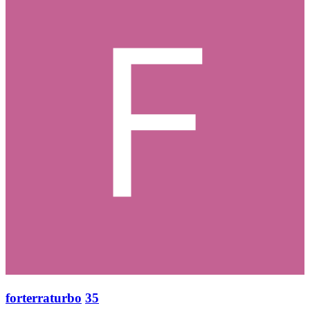
forterraturbo
35