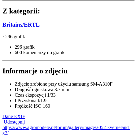
Z kategorii:
Britains/ERTL
· 296 grafik
296 grafik
600 komentarzy do grafik
Informacje o zdjęciu
Zdjęcie zrobione przy użyciu
samsung SM-A310F
Długość ogniskowa
3.7 mm
Czas ekspozycji
1/33
f
Przysłona
f/1.9
Prędkość ISO
160
Dane EXIF
Udostępnij
https://www.agromodele.pl/forum/gallery/image/3052-kverneland-
x2/