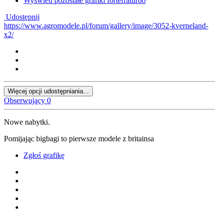
Wyświetl pozostałe grafiki forterraturbo
Udostępnij
https://www.agromodele.pl/forum/gallery/image/3052-kverneland-
x2/
Więcej opcji udostępniania...
Obserwujący
0
Nowe nabytki.
Pomijając bigbagi to pierwsze modele z britainsa
Zgłoś grafikę