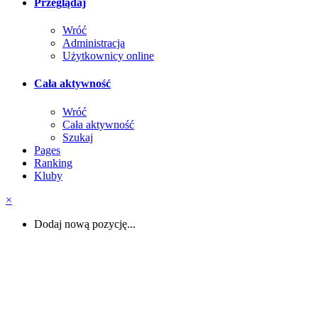
Przeglądaj
Wróć
Administracja
Użytkownicy online
Cała aktywność
Wróć
Cała aktywność
Szukaj
Pages
Ranking
Kluby
×
Dodaj nową pozycję...