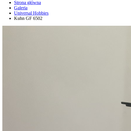
Strona główna
Galeria
Universal Hobbies
Kuhn GF 6502