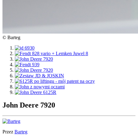
© Barteg
John Deere 7920
Przez
Barteg