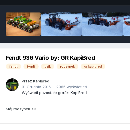
Fendt 936 Vario by: GR KapiBred
fendt
fyndt
dzik
rodzynek
gr kapibred
Przez
KapiBred
31 Grudnia 2016
2065 wyświetleń
Wyświetl pozostałe grafiki KapiBred
Mój rodzynek <3