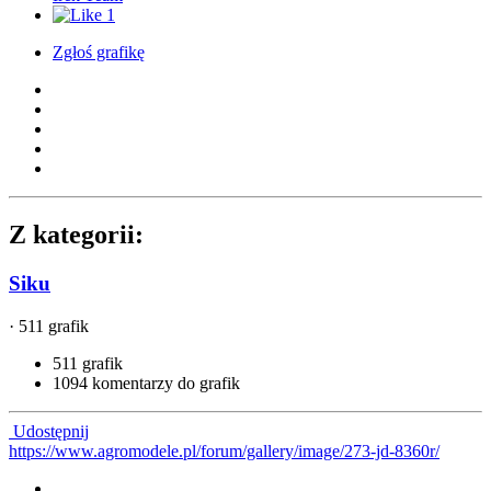
1
Zgłoś grafikę
Z kategorii:
Siku
· 511 grafik
511 grafik
1094 komentarzy do grafik
Udostępnij
https://www.agromodele.pl/forum/gallery/image/273-jd-8360r/