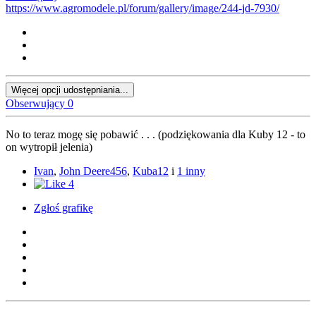
https://www.agromodele.pl/forum/gallery/image/244-jd-7930/
Więcej opcji udostępniania...
Obserwujący
0
No to teraz mogę się pobawić . . . (podziękowania dla Kuby 12 - to
on wytropił jelenia)
Ivan
,
John Deere456
,
Kuba12
i
1 inny
4
Zgłoś grafikę