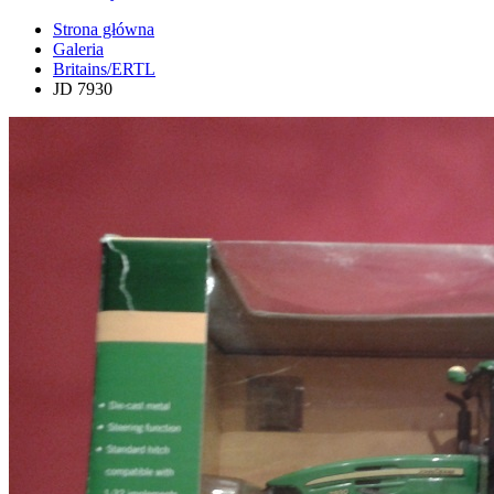
Strona główna
Galeria
Britains/ERTL
JD 7930