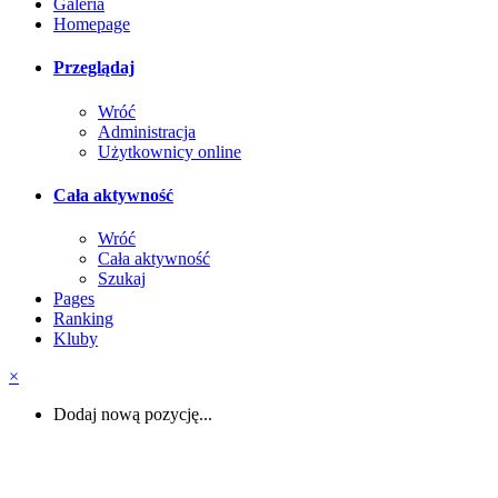
Galeria
Homepage
Przeglądaj
Wróć
Administracja
Użytkownicy online
Cała aktywność
Wróć
Cała aktywność
Szukaj
Pages
Ranking
Kluby
×
Dodaj nową pozycję...