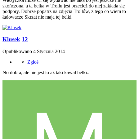
Wieżyczka może Ci się wydawać nie taka bo jest jeszcze nie
skończona, a ta belka w Trollu jest przecież do niej zakłada się
podpory. Dobrze popatrz na zdjęcia Trollów, z tego co wiem to
ładowacze Skrzat nie maja tej belki.
Klusek
12
Opublikowano
4 Stycznia 2014
Zgłoś
No dobra, ale nie jest to aż taki kawał belki...