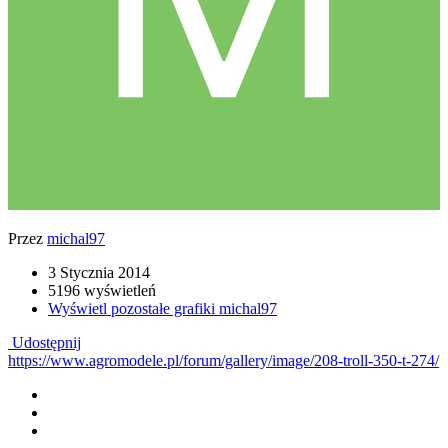
Przez
michal97
3 Stycznia 2014
5196 wyświetleń
Wyświetl pozostałe grafiki michal97
Udostępnij
https://www.agromodele.pl/forum/gallery/image/208-troll-350-t-274/