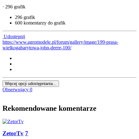
· 296 grafik
296 grafik
600 komentarzy do grafik
Udostępnij
https://www.agromodele.pl/forum/gallery/image/199-prasa-
wielkogabarytowa-john-deere-100/
Więcej opcji udostępniania...
Obserwujący
0
Rekomendowane komentarze
ZetorTv
7