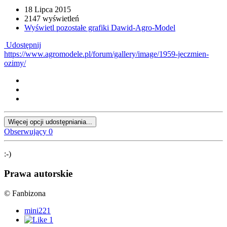
18 Lipca 2015
2147 wyświetleń
Wyświetl pozostałe grafiki Dawid-Agro-Model
Udostępnij
https://www.agromodele.pl/forum/gallery/image/1959-jeczmien-
ozimy/
Więcej opcji udostępniania...
Obserwujący
0
:-)
Prawa autorskie
© Fanbizona
mini221
1