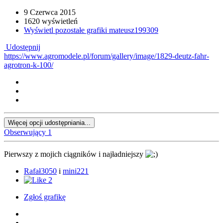
9 Czerwca 2015
1620 wyświetleń
Wyświetl pozostałe grafiki mateusz199309
Udostępnij
https://www.agromodele.pl/forum/gallery/image/1829-deutz-fahr-
agrotron-k-100/
Więcej opcji udostępniania...
Obserwujący
1
Pierwszy z mojich ciągników i najładniejszy
Rafał3050
i
mini221
2
Zgłoś grafikę