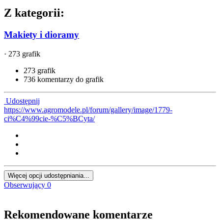
Z kategorii:
Makiety i dioramy
· 273 grafik
273 grafik
736 komentarzy do grafik
Udostępnij
https://www.agromodele.pl/forum/gallery/image/1779-
ci%C4%99cie-%C5%BCyta/
Więcej opcji udostępniania...
Obserwujący
0
Rekomendowane komentarze