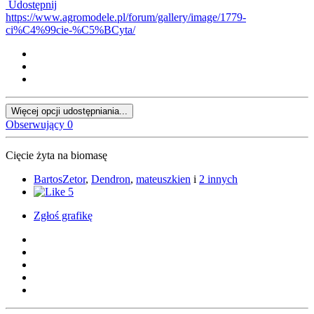
Udostępnij
https://www.agromodele.pl/forum/gallery/image/1779-
ci%C4%99cie-%C5%BCyta/
Więcej opcji udostępniania...
Obserwujący
0
Cięcie żyta na biomasę
BartosZetor
,
Dendron
,
mateuszkien
i
2 innych
5
Zgłoś grafikę