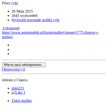
Przez
cybi
20 Maja 2015
2645 wyświetleń
Wyświetl pozostałe grafiki cybi
Udostępnij
https://www.agromodele.pl/forum/gallery/image/1775-firmowy-
zestaw/
Więcej opcji udostępniania...
Obserwujący
0
zielono z Claas'a
mini221
1
Zgłoś grafikę