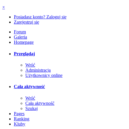
×
Posiadasz konto? Zaloguj się
Zarejestruj się
Forum
Galeria
Homepage
Przeglądaj
Wróć
Administracja
Użytkownicy online
Cała aktywność
Wróć
Cała aktywność
Szukaj
Pages
Ranking
Kluby