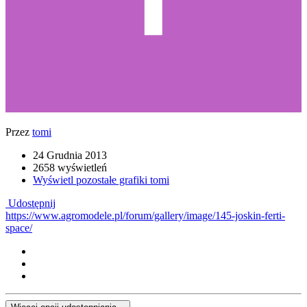
Przez
tomi
24 Grudnia 2013
2658 wyświetleń
Wyświetl pozostałe grafiki tomi
Udostępnij
https://www.agromodele.pl/forum/gallery/image/145-joskin-ferti-
space/