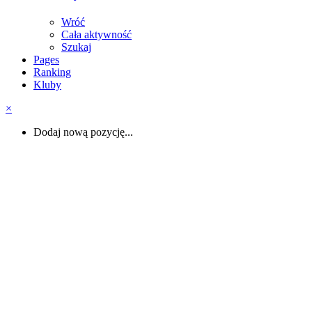
Wróć
Cała aktywność
Szukaj
Pages
Ranking
Kluby
×
Dodaj nową pozycję...