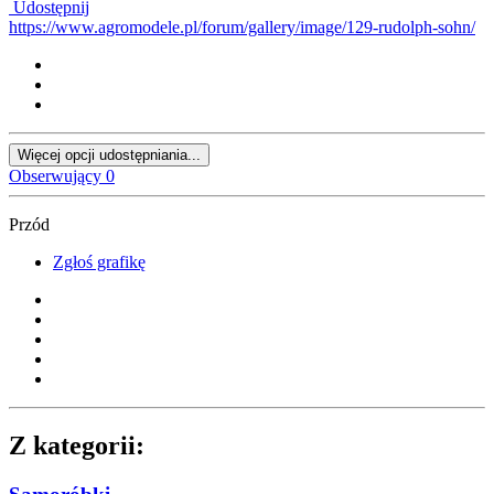
Udostępnij
https://www.agromodele.pl/forum/gallery/image/129-rudolph-sohn/
Więcej opcji udostępniania...
Obserwujący
0
Przód
Zgłoś grafikę
Z kategorii: