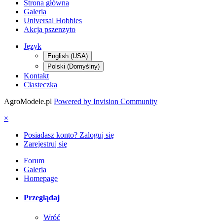
Strona główna
Galeria
Universal Hobbies
Akcja pszenzyto
Język
English (USA)
Polski (Domyślny)
Kontakt
Ciasteczka
AgroModele.pl
Powered by Invision Community
×
Posiadasz konto? Zaloguj się
Zarejestruj się
Forum
Galeria
Homepage
Przeglądaj
Wróć