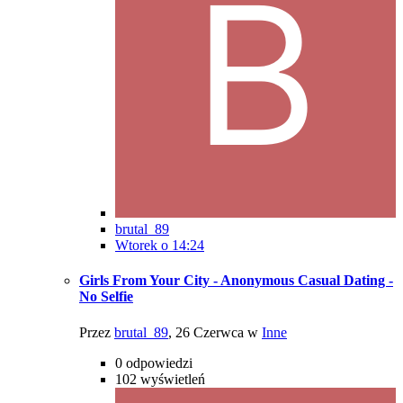
brutal_89
Wtorek o 14:24
Girls From Your City - Anonymous Casual Dating -
No Selfie
Przez
brutal_89
,
26 Czerwca
w
Inne
0
odpowiedzi
102
wyświetleń