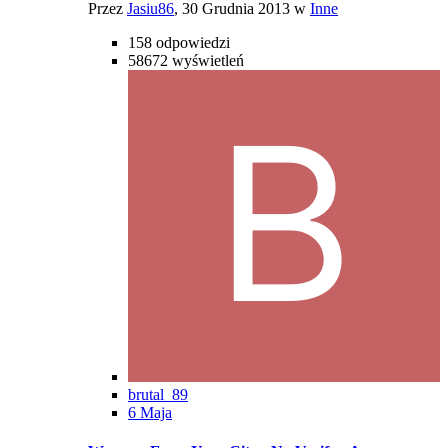
Przez
Jasiu86
,
30 Grudnia 2013
w
Inne
158
odpowiedzi
58672
wyświetleń
brutal_89
6 Maja