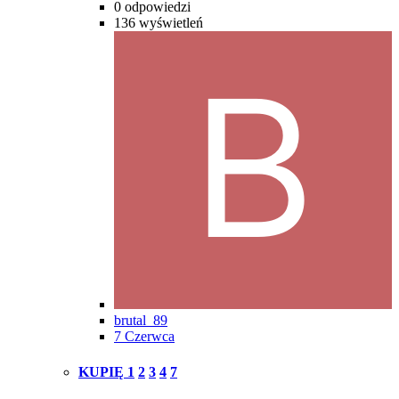
0
odpowiedzi
136
wyświetleń
brutal_89
7 Czerwca
KUPIĘ
1
2
3
4
7