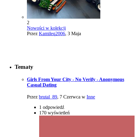
2
Nowości w kolekcji
Przez
Kamileq2006
,
3 Maja
Tematy
Girls From Your City - No Verify - Anonymous
Casual Dating
Przez
brutal_89
,
7 Czerwca
w
Inne
1
odpowiedź
170
wyświetleń