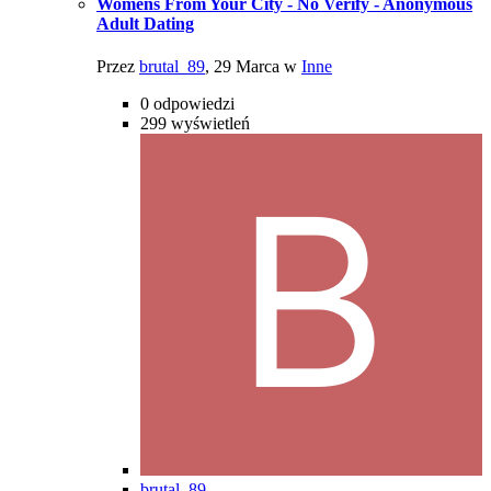
Womens From Your City - No Verify - Anonymous
Adult Dating
Przez
brutal_89
,
29 Marca
w
Inne
0
odpowiedzi
299
wyświetleń
brutal_89