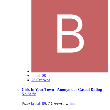
brutal_89
26 Czerwca
Girls In Your Town - Anonymous Casual Dating -
No Selfie
Przez
brutal_89
,
7 Czerwca
w
Inne