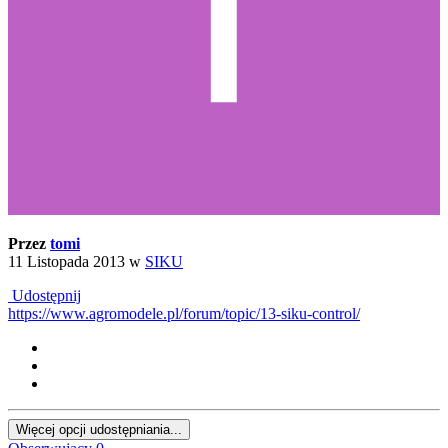
Przez
tomi
11 Listopada 2013
w
SIKU
Udostępnij
https://www.agromodele.pl/forum/topic/13-siku-control/
Więcej opcji udostępniania...