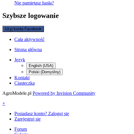
Nie pamiętasz hasła?
Szybsze logowanie
Użyj konta Facebook
Cała aktywność
Strona główna
Język
English (USA)
Polski (Domyślny)
Kontakt
Ciasteczka
AgroModele.pl
Powered by Invision Community
×
Posiadasz konto? Zaloguj się
Zarejestruj się
Forum