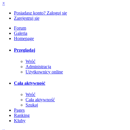
×
Posiadasz konto? Zaloguj się
Zarejestruj się
Forum
Galeria
Homepage
Przeglądaj
Wróć
Administracja
Użytkownicy online
Cała aktywność
Wróć
Cała aktywność
Szukaj
Pages
Ranking
Kluby